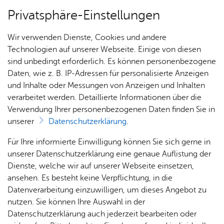
Privatsphäre-Einstellungen
Menü
Wir verwenden Dienste, Cookies und andere
Schwim­men ler­nen
Technologien auf unserer Webseite. Einige von diesen
sind unbedingt erforderlich. Es können personenbezogene
Daten, wie z. B. IP-Adressen für personalisierte Anzeigen
und Inhalte oder Messungen von Anzeigen und Inhalten
Ver­an­stal­tun­gen
Vor­le­sen
verarbeitet werden. Detaillierte Informationen über die
Verwendung Ihrer personenbezogenen Daten finden Sie in
Schwimm­kur­se
unserer
Datenschutzerklärung
.
Für Ihre informierte Einwilligung können Sie sich gerne in
Sie fin­den hier Schwimm­kur­se in Fried­richs­ha­fen.
unserer Datenschutzerklärung eine genaue Auflistung der
Wäh­len Sie dazu die ent­spre­chen­de Ka­te­go­rie
Dienste, welche wir auf unserer Webseite einsetzen,
aus.
ansehen. Es besteht keine Verpflichtung, in die
Datenverarbeitung einzuwilligen, um dieses Angebot zu
nutzen. Sie können Ihre Auswahl in der
Datenschutzerklärung auch jederzeit bearbeiten oder