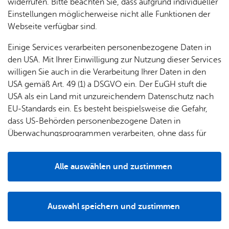
widerrufen. Bitte beachten Sie, dass aufgrund individueller
Einstellungen möglicherweise nicht alle Funktionen der
Webseite verfügbar sind.
Einige Services verarbeiten personenbezogene Daten in
den USA. Mit Ihrer Einwilligung zur Nutzung dieser Services
Erweiterte Suche
willigen Sie auch in die Verarbeitung Ihrer Daten in den
USA gemäß Art. 49 (1) a DSGVO ein. Der EuGH stuft die
USA als ein Land mit unzureichendem Datenschutz nach
Ver­an­stal­tungs­lis­te dru­cken
Fil­ter lö­schen
EU-Standards ein. Es besteht beispielsweise die Gefahr,
dass US-Behörden personenbezogene Daten in
Mon­tag, 03. Au­gust 2026
, 14:00 Uhr
– Frei­tag, 14. Au­gust 2026
,
Überwachungsprogrammen verarbeiten, ohne dass für
Tan­nen­hag-Schu­le
Europäerinnen und Europäer eine Klagemöglichkeit
Schwimm­kur­se für Kin­der im Alter von 4 bis 8
besteht.
Jah­ren im Schwimm­Mo­bil „Wun­di­ne on Wheels
Alle auswählen und zustimmen
Details
2“
Kin­der­schwimm­kur­se
Auswahl speichern und zustimmen
Sams­tag, 19. Sep­tem­ber 2026
– Sonn­tag, 01. No­vem­ber 2026
,
Notwendig
Drittanbieter
Sport- und Frei­zeit­bad Fried­richs­ha­fen