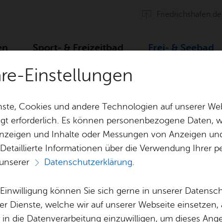
Fried­richs­ha­fen.de
en
Sport- & Frei­zeit­bad
Frei- & See­bad
äre-Einstellungen
n
ste, Cookies und andere Technologien auf unserer Web
gt erforderlich. Es können personenbezogene Daten, wi
 Anzeigen und Inhalte oder Messungen von Anzeigen un
 Detaillierte Informationen über die Verwendung Ihre
 unserer
Datenschutzerklärung
.
Vor­le­sen
e Einwilligung können Sie sich gerne in unserer Datensc
al­tun­gen im Frei-
er Dienste, welche wir auf unserer Webseite einsetzen,
, in die Datenverarbeitung einzuwilligen, um dieses Ang