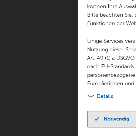
können Ihre Auswahl
Bitte beachten Sie, 
Funktionen der Webs
Alle Ver­an­stal­tun­g
Einige Services ver
Nutzung dieser Serv
Art. 49 (1) a DSGVO
nach EU-Standards e
personenbezogene 
Europäerinnen und 
Details
Mitt­woch, 12. Au­
Vor­le­se
TOP
Notwendig
Frei­bad“