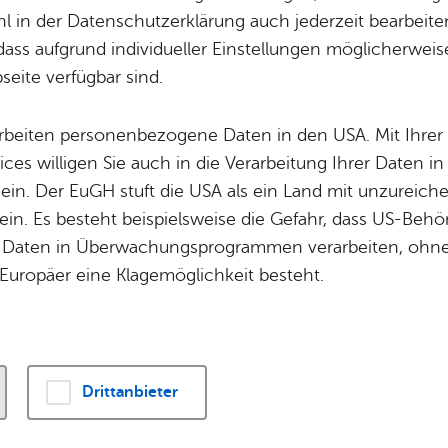
Fisch­bach
 in der Datenschutzerklärung auch jederzeit bearbeite
dass aufgrund individueller Einstellungen möglicherweise
eite verfügbar sind.
en in ganz Fried­richs­ha­fen fin­den Sie jetzt noch ü
arbeiten personenbezogene Daten in den USA. Mit Ihrer 
ka­len­der.​fri​edri​chsh​afen.​de
.
ices willigen Sie auch in die Verarbeitung Ihrer Daten 
 ein. Der EuGH stuft die USA als ein Land mit unzurei
in. Es besteht beispielsweise die Gefahr, dass US-Beh
- Alle Zeit­räu­me -
Erweiterte Suche
Daten in Überwachungsprogrammen verarbeiten, ohne 
Europäer eine Klagemöglichkeit besteht.
gust 2026
, 14:30 Uhr
–
15:00 Uhr
, Frei- und See­bad Fisch­bach
­stun­de im Frei– und See­bad Fisch­bach: „Di­no­sau­r
Drittanbieter