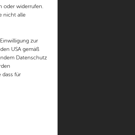
n oder widerrufen.
 nicht alle
ber­sicht­li­cher unter
Einwilligung zur
in den USA gemäß
chendem Datenschutz
örden
- Alle Zeit­räu­m
dass für
i­er im