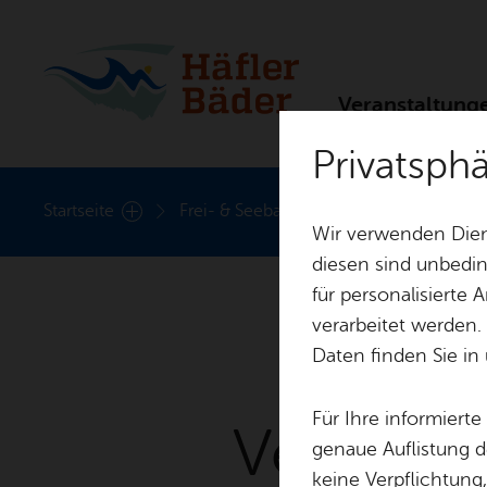
Ver­an­stal­tun­g
Privatsph
Ver­an­stal­tun­gen
Start­sei­te
Frei- & See­bad
Ver­an­stal­tun­ge
Wir verwenden Dien
diesen sind unbedin
für personalisierte
verarbeitet werden.
Daten finden Sie in
Für Ihre informiert
Ver­an­st
genaue Auflistung d
keine Verpflichtung