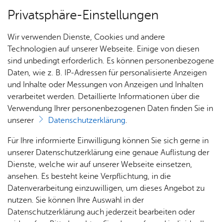
Privatsphäre-Einstellungen
Menü
Wir verwenden Dienste, Cookies und andere
Sport- und Frei­zeit­bad
Technologien auf unserer Webseite. Einige von diesen
Strand­bad
Wel­len­frei­bad Ai­lin­gen
sind unbedingt erforderlich. Es können personenbezogene
Frei- & See­bad
Häf­ler Sauna
Daten, wie z. B. IP-Adressen für personalisierte Anzeigen
Na­tur­strand di­rekt am Bo­den­see
und Inhalte oder Messungen von Anzeigen und Inhalten
Mehr Infos
Ver­an­stal­tun­gen
Fisch­bach
verarbeitet werden. Detaillierte Informationen über die
Öff­nungs­zei­ten & Prei­se
Verwendung Ihrer personenbezogenen Daten finden Sie in
unserer
Datenschutzerklärung
.
Mehr lesen
Für Ihre informierte Einwilligung können Sie sich gerne in
unserer Datenschutzerklärung eine genaue Auflistung der
Dienste, welche wir auf unserer Webseite einsetzen,
ansehen. Es besteht keine Verpflichtung, in die
Datenverarbeitung einzuwilligen, um dieses Angebot zu
nutzen. Sie können Ihre Auswahl in der
Datenschutzerklärung auch jederzeit bearbeiten oder