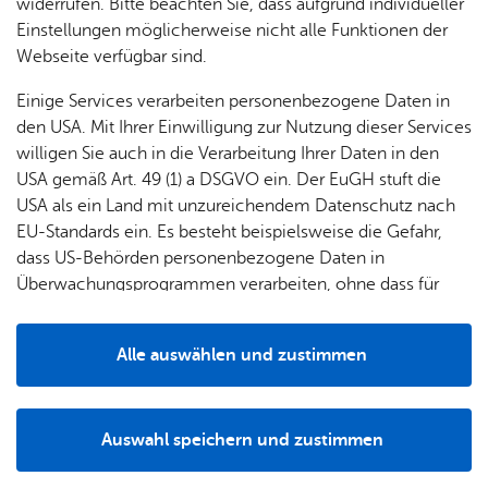
widerrufen. Bitte beachten Sie, dass aufgrund individueller
Sport­bad
Fisch
Einstellungen möglicherweise nicht alle Funktionen der
Webseite verfügbar sind.
Einige Services verarbeiten personenbezogene Daten in
den USA. Mit Ihrer Einwilligung zur Nutzung dieser Services
willigen Sie auch in die Verarbeitung Ihrer Daten in den
USA gemäß Art. 49 (1) a DSGVO ein. Der EuGH stuft die
USA als ein Land mit unzureichendem Datenschutz nach
EU-Standards ein. Es besteht beispielsweise die Gefahr,
dass US-Behörden personenbezogene Daten in
Überwachungsprogrammen verarbeiten, ohne dass für
Europäerinnen und Europäer eine Klagemöglichkeit
Sport- und Freizeitbad
Fre
besteht.
Friedrichshafen – Sport,
Alle auswählen und zustimmen
Fi
Spaß & Wellness auf rund
Details
für
1.200 Quadratmetern
Wasserfläche
Auswahl speichern und zustimmen
Notwendig
Drittanbieter