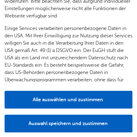
widerrufen. Bitte beachten Sie, dass aufgrund individueller
Das Strandbad ist zu den
regulären Öffnungszeiten
Einstellungen möglicherweise nicht alle Funktionen der
geöffnet.
Webseite verfügbar sind.
Das Kinderplanschbecken im Strandbad bleibt in der
Einige Services verarbeiten personenbezogene Daten in
Badesaison 2026 aus Sicherheitsgründen geschlossen.
den USA. Mit Ihrer Einwilligung zur Nutzung dieser Services
Mehr lesen
willigen Sie auch in die Verarbeitung Ihrer Daten in den
USA gemäß Art. 49 (1) a DSGVO ein. Der EuGH stuft die
Aufgrund des niedrigen Wasserstandes und aus
USA als ein Land mit unzureichendem Datenschutz nach
Sicherheitsgründen wurde das Floß aus dem Wasser
EU-Standards ein. Es besteht beispielsweise die Gefahr,
genommen.
dass US-Behörden personenbezogene Daten in
Überwachungsprogrammen verarbeiten, ohne dass für
Wassertemperatur: 26°Celsius
Europäerinnen und Europäer eine Klagemöglichkeit
besteht.
Alle auswählen und zustimmen
Details
Auswahl speichern und zustimmen
Notwendig
Drittanbieter