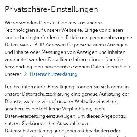
Privatsphäre-Einstellungen
Menü
Wir verwenden Dienste, Cookies und andere
Start­sei­te
Technologien auf unserer Webseite. Einige von diesen
sind unbedingt erforderlich. Es können personenbezogene
Strand­bad
Daten, wie z. B. IP-Adressen für personalisierte Anzeigen
und Inhalte oder Messungen von Anzeigen und Inhalten
Ver­an­stal­tun­gen
Fried­richs­ha­fen
verarbeitet werden. Detaillierte Informationen über die
Verwendung Ihrer personenbezogenen Daten finden Sie in
unserer
Datenschutzerklärung
.
Na­tur­strand di­rekt am See
Für Ihre informierte Einwilligung können Sie sich gerne in
unserer Datenschutzerklärung eine genaue Auflistung der
Dienste, welche wir auf unserer Webseite einsetzen,
ansehen. Es besteht keine Verpflichtung, in die
Datenverarbeitung einzuwilligen, um dieses Angebot zu
nutzen. Sie können Ihre Auswahl in der
Ak­tu­el­les
Datenschutzerklärung auch jederzeit bearbeiten oder