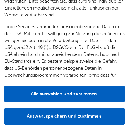
widerrufen. Bitte beachten Sie, dass aufgrund individueller
Einstellungen möglicherweise nicht alle Funktionen der
Webseite verfügbar sind.
Einige Services verarbeiten personenbezogene Daten in
den USA. Mit Ihrer Einwilligung zur Nutzung dieser Services
willigen Sie auch in die Verarbeitung Ihrer Daten in den
USA gemäß Art. 49 (1) a DSGVO ein. Der EuGH stuft die
USA als ein Land mit unzureichendem Datenschutz nach
EU-Standards ein. Es besteht beispielsweise die Gefahr,
Genießen Sie Ihre Freizeit im beheizten Wellenfreibad. Das
dass US-Behörden personenbezogene Daten in
kindgerechte und familienfreundliche Spaß- und
Überwachungsprogrammen verarbeiten, ohne dass für
Erlebnisbad bietet zahlreiche Attraktionen. Der
Europäerinnen und Europäer eine Klagemöglichkeit
regelmäßige Wellenbetrieb ist einzigartig in der Region
besteht.
und sorgt für ein einmaliges Badeerlebnis.
Alle auswählen und zustimmen
Details
Gro­ßes Schwimm­be­cken mit Wel­len­be­trieb und
Sprung­an­la­ge (ein und drei Meter). Die Was­ser­tem­
pe­ra­tur be­trägt ca. 26° C.
Auswahl speichern und zustimmen
Notwendig
Drittanbieter
Was­ser­rut­sche, Strö­mungs­ka­nal und Spru­del­be­cken