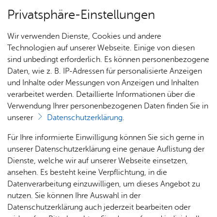
Privatsphäre-Einstellungen
Menü
Wir verwenden Dienste, Cookies und andere
Wel­len­frei­bad
Technologien auf unserer Webseite. Einige von diesen
sind unbedingt erforderlich. Es können personenbezogene
Daten, wie z. B. IP-Adressen für personalisierte Anzeigen
und Inhalte oder Messungen von Anzeigen und Inhalten
Ver­an­stal­tun­gen
Vor­le­sen
verarbeitet werden. Detaillierte Informationen über die
Verwendung Ihrer personenbezogenen Daten finden Sie in
At­trak­tio­nen
unserer
Datenschutzerklärung
.
Für Ihre informierte Einwilligung können Sie sich gerne in
Genießen Sie Ihre Freizeit im beheizten
unserer Datenschutzerklärung eine genaue Auflistung der
Wellenfreibad. Das kindgerechte und
Dienste, welche wir auf unserer Webseite einsetzen,
familienfreundliche Spaß- und Erlebnisbad bietet
ansehen. Es besteht keine Verpflichtung, in die
eine Menge an Attraktionen im und am Wasser.
Datenverarbeitung einzuwilligen, um dieses Angebot zu
nutzen. Sie können Ihre Auswahl in der
Datenschutzerklärung auch jederzeit bearbeiten oder