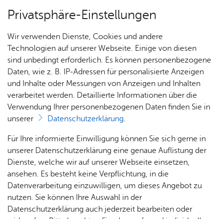
Privatsphäre-Einstellungen
Menü
Wir verwenden Dienste, Cookies und andere
Wel­len­frei­bad
Technologien auf unserer Webseite. Einige von diesen
sind unbedingt erforderlich. Es können personenbezogene
Daten, wie z. B. IP-Adressen für personalisierte Anzeigen
und Inhalte oder Messungen von Anzeigen und Inhalten
Ver­an­stal­tun­gen
Vor­le­sen
verarbeitet werden. Detaillierte Informationen über die
Verwendung Ihrer personenbezogenen Daten finden Sie in
Ver­an­stal­tun­gen im Wel­len­
unserer
Datenschutzerklärung
.
frei­bad Ai­lin­gen
Für Ihre informierte Einwilligung können Sie sich gerne in
unserer Datenschutzerklärung eine genaue Auflistung der
Alle Ver­an­stal­tun­gen in ganz Fried­richs­ha­fen fin­
Dienste, welche wir auf unserer Webseite einsetzen,
ansehen. Es besteht keine Verpflichtung, in die
den Sie jetzt noch über­sicht­li­cher unter
Datenverarbeitung einzuwilligen, um dieses Angebot zu
ka­len­der.​fri​edri​chsh​afen.​de
.
nutzen. Sie können Ihre Auswahl in der
Datenschutzerklärung auch jederzeit bearbeiten oder