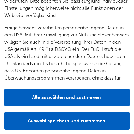
widerrufen. Bitte beachten Sie, dass aufgrund individueller
Einstellungen möglicherweise nicht alle Funktionen der
Webseite verfügbar sind.
Erweiterte Suche
Einige Services verarbeiten personenbezogene Daten in
den USA. Mit Ihrer Einwilligung zur Nutzung dieser Services
willigen Sie auch in die Verarbeitung Ihrer Daten in den
Ver­an­stal­tungs­lis­te dru­cken
Fil­ter lö­schen
USA gemäß Art. 49 (1) a DSGVO ein. Der EuGH stuft die
USA als ein Land mit unzureichendem Datenschutz nach
EU-Standards ein. Es besteht beispielsweise die Gefahr,
Es wur­den keine Ver­an­stal­tun­gen ge­fun­den.
dass US-Behörden personenbezogene Daten in
Den städ­ti­schen Ver­an­stal­tungs­ka­len­der fin­
Überwachungsprogrammen verarbeiten, ohne dass für
den Sie unter
www.​kalender.​fri​edri​chsh​afen.​
Europäerinnen und Europäer eine Klagemöglichkeit
de
.
besteht.
Alle auswählen und zustimmen
Details
Auswahl speichern und zustimmen
Notwendig
Drittanbieter