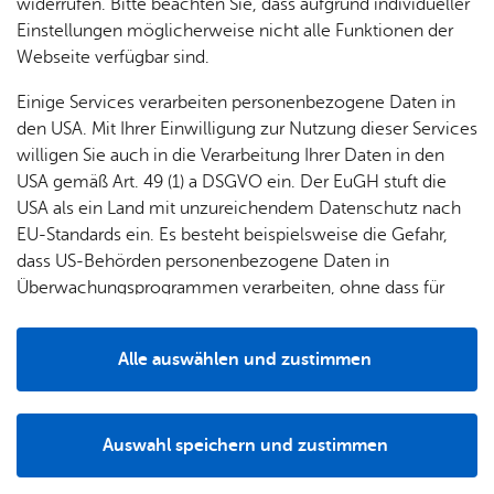
widerrufen. Bitte beachten Sie, dass aufgrund individueller
Einstellungen möglicherweise nicht alle Funktionen der
Webseite verfügbar sind.
Einige Services verarbeiten personenbezogene Daten in
den USA. Mit Ihrer Einwilligung zur Nutzung dieser Services
willigen Sie auch in die Verarbeitung Ihrer Daten in den
USA gemäß Art. 49 (1) a DSGVO ein. Der EuGH stuft die
USA als ein Land mit unzureichendem Datenschutz nach
EU-Standards ein. Es besteht beispielsweise die Gefahr,
dass US-Behörden personenbezogene Daten in
Überwachungsprogrammen verarbeiten, ohne dass für
Europäerinnen und Europäer eine Klagemöglichkeit
besteht.
Auch in diesem Sommer bieten wir wieder unsere
Alle auswählen und zustimmen
beliebten Technikführungen im Frei- und Seebad
Details
Fischbach an.
Auswahl speichern und zustimmen
Hier bekommen Sie die Chance, einen Blick hinter die
Notwendig
Drittanbieter
Kulissen des Badebetriebs zu werfen: Sehen Sie, wo das