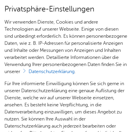
Privatsphäre-Einstellungen
Menü
Wir verwenden Dienste, Cookies und andere
Ver­an­stal­tun­gen
Technologien auf unserer Webseite. Einige von diesen
sind unbedingt erforderlich. Es können personenbezogene
Daten, wie z. B. IP-Adressen für personalisierte Anzeigen
und Inhalte oder Messungen von Anzeigen und Inhalten
Ver­an­stal­tun­gen
Ter­min spei­chern
Ver­an­stal­tung dru­cken
verarbeitet werden. Detaillierte Informationen über die
Vor­le­sen
Verwendung Ihrer personenbezogenen Daten finden Sie in
unserer
Datenschutzerklärung
.
Ka­te­go­rie:
Frei & See­bad Fisch­bach
Für Ihre informierte Einwilligung können Sie sich gerne in
Tech­nik­füh­rung im Frei- und
unserer Datenschutzerklärung eine genaue Auflistung der
See­bad Fisch­bach
Dienste, welche wir auf unserer Webseite einsetzen,
ansehen. Es besteht keine Verpflichtung, in die
Datenverarbeitung einzuwilligen, um dieses Angebot zu
Diens­tag, 01. Sep­tem­ber 2026
, 17:00 Uhr
–
19:00
nutzen. Sie können Ihre Auswahl in der
Uhr
Datenschutzerklärung auch jederzeit bearbeiten oder