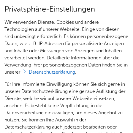
Privatsphäre-Einstellungen
Menü
Wir verwenden Dienste, Cookies und andere
Ver­an­stal­tun­gen
Technologien auf unserer Webseite. Einige von diesen
sind unbedingt erforderlich. Es können personenbezogene
Daten, wie z. B. IP-Adressen für personalisierte Anzeigen
und Inhalte oder Messungen von Anzeigen und Inhalten
Ver­an­stal­tun­gen
Ter­min spei­chern
Ver­an­stal­tung dru­cken
verarbeitet werden. Detaillierte Informationen über die
Vor­le­sen
Verwendung Ihrer personenbezogenen Daten finden Sie in
unserer
Datenschutzerklärung
.
Ka­te­go­rie:
Strand­bad Fried­richs­ha­fen
Für Ihre informierte Einwilligung können Sie sich gerne in
Ab­schluss­gril­len zum Sai­son­
unserer Datenschutzerklärung eine genaue Auflistung der
en­de
Dienste, welche wir auf unserer Webseite einsetzen,
ansehen. Es besteht keine Verpflichtung, in die
Datenverarbeitung einzuwilligen, um dieses Angebot zu
Sonn­tag, 13. Sep­tem­ber 2026
, 17:00 Uhr
–
20:00
nutzen. Sie können Ihre Auswahl in der
Uhr
Datenschutzerklärung auch jederzeit bearbeiten oder