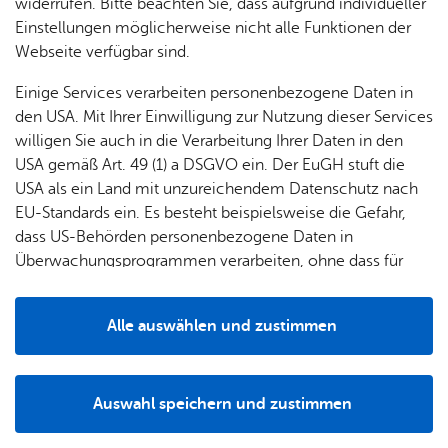
widerrufen. Bitte beachten Sie, dass aufgrund individueller
Einstellungen möglicherweise nicht alle Funktionen der
Webseite verfügbar sind.
Einige Services verarbeiten personenbezogene Daten in
den USA. Mit Ihrer Einwilligung zur Nutzung dieser Services
willigen Sie auch in die Verarbeitung Ihrer Daten in den
USA gemäß Art. 49 (1) a DSGVO ein. Der EuGH stuft die
USA als ein Land mit unzureichendem Datenschutz nach
EU-Standards ein. Es besteht beispielsweise die Gefahr,
dass US-Behörden personenbezogene Daten in
Überwachungsprogrammen verarbeiten, ohne dass für
Europäerinnen und Europäer eine Klagemöglichkeit
besteht.
Zum Ende der Badesaison findet auch dieses Jahr wieder
Alle auswählen und zustimmen
das Abschlussgrillen im Strandbad statt.
Details
Am Sonntag, 13. September 2026 können ab 17 Uhr kleine
Auswahl speichern und zustimmen
Grills, Picknickkörbe und Grillgut mitgebracht werden, um
Notwendig
Drittanbieter
in gemütlicher Atmosphäre zu schlemmen.