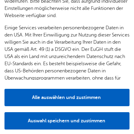
widerrufen. Bitte beachten Sie, dass aufgrund individueller
Einstellungen möglicherweise nicht alle Funktionen der
Webseite verfügbar sind.
Erweiterte Suche
Einige Services verarbeiten personenbezogene Daten in
den USA. Mit Ihrer Einwilligung zur Nutzung dieser Services
willigen Sie auch in die Verarbeitung Ihrer Daten in den
Sams­tag, 08. Au­gust 2026
, 10:00 Uhr
–
11:00 Uhr
, Strand­bad
USA gemäß Art. 49 (1) a DSGVO ein. Der EuGH stuft die
Fried­richs­ha­fen
USA als ein Land mit unzureichendem Datenschutz nach
Yoga im Strand­bad
EU-Standards ein. Es besteht beispielsweise die Gefahr,
Strand­bad Fried­richs­ha­fen
dass US-Behörden personenbezogene Daten in
Überwachungsprogrammen verarbeiten, ohne dass für
Don­ners­tag, 13. Au­gust 2026
, Strand­bad Fried­richs­ha­fen
Europäerinnen und Europäer eine Klagemöglichkeit
Spar­kas­sen­plan­schen mit SUP-Ver­leih
besteht.
Strand­bad Fried­richs­ha­fen
Alle auswählen und zustimmen
Details
Sams­tag, 15. Au­gust 2026
, 10:00 Uhr
–
11:00 Uhr
, Strand­bad Fried­
richs­ha­fen
Auswahl speichern und zustimmen
Yoga im Strand­bad
Notwendig
Drittanbieter
Strand­bad Fried­richs­ha­fen