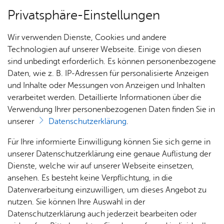
Privatsphäre-Einstellungen
Menü
Wir verwenden Dienste, Cookies und andere
Strand­bad
Technologien auf unserer Webseite. Einige von diesen
sind unbedingt erforderlich. Es können personenbezogene
Daten, wie z. B. IP-Adressen für personalisierte Anzeigen
und Inhalte oder Messungen von Anzeigen und Inhalten
Ver­an­stal­tun­gen
Vor­le­sen
verarbeitet werden. Detaillierte Informationen über die
Verwendung Ihrer personenbezogenen Daten finden Sie in
Ver­an­stal­tun­gen im Strand­
unserer
Datenschutzerklärung
.
bad Fried­richs­ha­fen
Für Ihre informierte Einwilligung können Sie sich gerne in
unserer Datenschutzerklärung eine genaue Auflistung der
Alle Ver­an­stal­tun­gen in ganz Fried­richs­ha­fen fin­
Dienste, welche wir auf unserer Webseite einsetzen,
ansehen. Es besteht keine Verpflichtung, in die
den Sie jetzt noch über­sicht­li­cher unter
Datenverarbeitung einzuwilligen, um dieses Angebot zu
ka­len­der.​fri​edri​chsh​afen.​de
.
nutzen. Sie können Ihre Auswahl in der
Datenschutzerklärung auch jederzeit bearbeiten oder