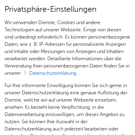
Privatsphäre-Einstellungen
Menü
Wir verwenden Dienste, Cookies und andere
Nach­rich­ten
Technologien auf unserer Webseite. Einige von diesen
sind unbedingt erforderlich. Es können personenbezogene
Daten, wie z. B. IP-Adressen für personalisierte Anzeigen
und Inhalte oder Messungen von Anzeigen und Inhalten
Ver­an­stal­tun­gen
Vor­le­sen
verarbeitet werden. Detaillierte Informationen über die
Verwendung Ihrer personenbezogenen Daten finden Sie in
Mitt­woch, 08. April 2026
unserer
Datenschutzerklärung
.
Wechsel im Strandbad:
Für Ihre informierte Einwilligung können Sie sich gerne in
Alexander Haller neuer Leiter
unserer Datenschutzerklärung eine genaue Auflistung der
Dienste, welche wir auf unserer Webseite einsetzen,
ansehen. Es besteht keine Verpflichtung, in die
Im Sport- und Freizeitbad können jetzt schon die
Datenverarbeitung einzuwilligen, um dieses Angebot zu
Saisonkarten für die Freibäder gekauft werden.
nutzen. Sie können Ihre Auswahl in der
Datenschutzerklärung auch jederzeit bearbeiten oder