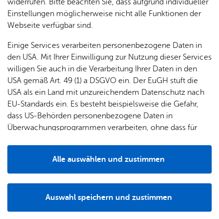
widerrufen. Bitte beachten Sie, dass aufgrund individueller
Einstellungen möglicherweise nicht alle Funktionen der
Webseite verfügbar sind.
Einige Services verarbeiten personenbezogene Daten in
den USA. Mit Ihrer Einwilligung zur Nutzung dieser Services
willigen Sie auch in die Verarbeitung Ihrer Daten in den
USA gemäß Art. 49 (1) a DSGVO ein. Der EuGH stuft die
USA als ein Land mit unzureichendem Datenschutz nach
EU-Standards ein. Es besteht beispielsweise die Gefahr,
dass US-Behörden personenbezogene Daten in
Überwachungsprogrammen verarbeiten, ohne dass für
Alex­an­der Hal­ler, neuer Lei­ter des Strand­ba­des.
Europäerinnen und Europäer eine Klagemöglichkeit
besteht.
Der neue Leiter des Strandbads ist ein echter Häfler:
Alle auswählen und zustimmen
Alexander Haller, der im März die Leitung des Strandbades
Details
übernommen hat, ist 21 Jahre alt und verbrachte schon als
Kind die Sommer im Strandbad. 2024 hat er seine
Auswahl speichern und zustimmen
Ausbildung zum Fachangestellten für Bäderbetriebe bei
Notwendig
Drittanbieter
den Häfler Bädern abgeschlossen und startet jetzt mit